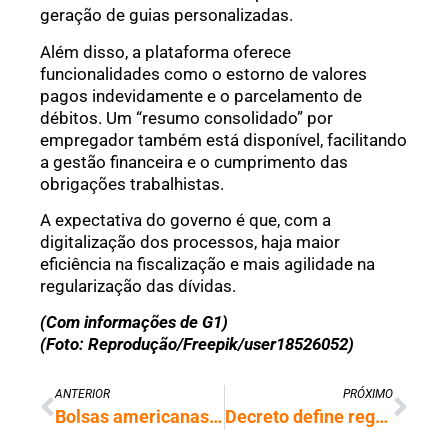
geração de guias personalizadas.
Além disso, a plataforma oferece
funcionalidades como o estorno de valores
pagos indevidamente e o parcelamento de
débitos. Um “resumo consolidado” por
empregador também está disponível, facilitando
a gestão financeira e o cumprimento das
obrigações trabalhistas.
A expectativa do governo é que, com a
digitalização dos processos, haja maior
eficiência na fiscalização e mais agilidade na
regularização das dívidas.
(Com informações de G1)
(Foto: Reprodução/Freepik/user18526052)
ANTERIOR
PRÓXIMO
Bolsas americanas perdem US$ 6 trilhões após tarifaço de Trump e retaliação da China
Decreto define regras de compartilhamento de dados de cidadãos entre órgãos federais e prestadoras de serviços