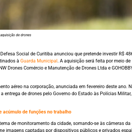
 aquisição de drones
Defesa Social de Curitiba anunciou que pretende investir R$ 48
tinados à
Guarda Municipal
. A aquisição será feita por meio de
esas NW Drones Comércio e Manutenção de Drones Ltda e GOHOB
mento aéreo na corporação, anunciada em fevereiro deste ano. N
entrega de drones pelo Governo do Estado às Polícias Militar, 
e acúmulo de funções no trabalho
istema de monitoramento da cidade, somando-se às câmeras d
úne imagens captadas por dispositivos públicos e privados espa