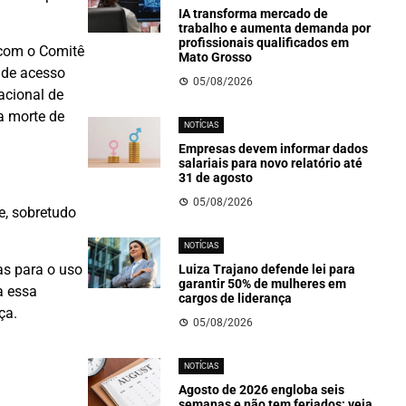
IA transforma mercado de
trabalho e aumenta demanda por
profissionais qualificados em
 com o Comitê
Mato Grosso
 de acesso
05/08/2026
acional de
a morte de
NOTÍCIAS
Empresas devem informar dados
salariais para novo relatório até
31 de agosto
05/08/2026
e, sobretudo
NOTÍCIAS
as para o uso
Luiza Trajano defende lei para
garantir 50% de mulheres em
a essa
cargos de liderança
ça.
05/08/2026
NOTÍCIAS
Agosto de 2026 engloba seis
semanas e não tem feriados; veja