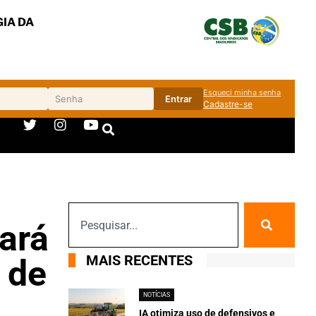
IA DA
Esqueci minha senha
Entrar
Cadastre-se
ará
MAIS RECENTES
 de
NOTÍCIAS
IA otimiza uso de defensivos e