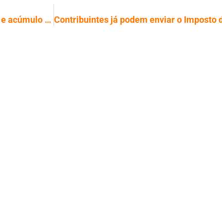
74% das mulheres relatam sobrecarga e acúmulo de funções no trabalho