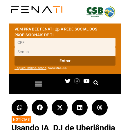
VEM PRA BEE FENATI
A REDE SOCIAL DOS
PROFISSIONAIS DE TI
Entrar
Esqueci minha senha
Cadastre-se
NOTÍCIAS
Usando IA, DJ de Uberlândia