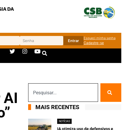
IA DA
Esqueci minha senha
Entrar
Cadastre-se
 AI
MAIS RECENTES
o”
NOTÍCIAS
IA otimiza uso de defensivos e