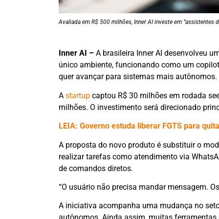
Avaliada em R$ 500 milhões, Inner AI investe em “assistentes 
Inner AI –
A brasileira Inner AI desenvolveu u
único ambiente, funcionando como um copilot
quer avançar para sistemas mais autônomos.
A
startup
captou R$ 30 milhões em rodada see
milhões. O investimento será direcionado pr
LEIA: Governo estuda liberar FGTS para quita
A proposta do novo produto é substituir o mode
realizar tarefas como atendimento via Whats
de comandos diretos.
“O usuário não precisa mandar mensagem. Os a
A iniciativa acompanha uma mudança no setor
autônomos. Ainda assim, muitas ferramentas ex