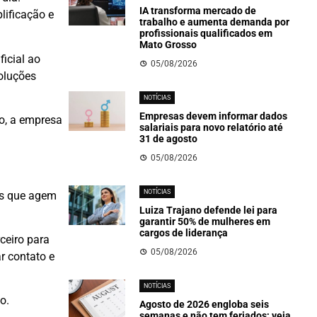
IA transforma mercado de
lificação e
trabalho e aumenta demanda por
profissionais qualificados em
Mato Grosso
icial ao
05/08/2026
oluções
NOTÍCIAS
Empresas devem informar dados
to, a empresa
salariais para novo relatório até
31 de agosto
05/08/2026
NOTÍCIAS
as que agem
Luiza Trajano defende lei para
garantir 50% de mulheres em
cargos de liderança
ceiro para
05/08/2026
ar contato e
NOTÍCIAS
o.
Agosto de 2026 engloba seis
semanas e não tem feriados; veja