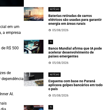
NOTÍCIAS
Baterias retiradas de carros
elétricos são usadas para garantir
energia em áreas rurais
ficial em um
05/08/2026
a, a empresa
TI
o de R$ 500
Banco Mundial afirma que IA pode
acelerar desenvolvimento de
países emergentes
05/08/2026
azes de
NOTÍCIAS
r dependência
Esquema com base no Paraná
aplicava golpes bancários em todo
o país
nner AI.
05/08/2026
mais
TI
dia.