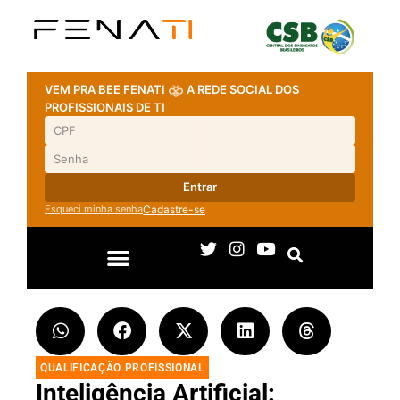
VEM PRA BEE FENATI
A REDE SOCIAL DOS
PROFISSIONAIS DE TI
Entrar
Esqueci minha senha
Cadastre-se
QUALIFICAÇÃO PROFISSIONAL
Inteligência Artificial: