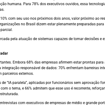
enção humana. Para 78% dos executivos ouvidos, essa tecnologi
as.
0% com seu uso nos próximos dois anos, valor próximo ao res
organizações no Brasil dizem estar plenamente preparadas para 
parcial.
marcada pela atuação de sistemas capazes de tomar decisões e e
radar
rtantes. Embora 68% das empresas afirmem estar prontas para 
 na integração responsável de dados: 70% enfrentam barreiras in
 parceiros externos.
 de “IA paralela”, aplicadas por funcionários sem aprovação fo
om o tema, e 66% admitem que esse uso é recorrente, reforça
estruturada.
entrevistas com executivos de empresas de médio e grande port