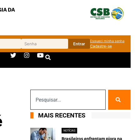
IA DA
Esqueci minha senha
Entrar
Cadastre-se
MAIS RECENTES
é
NOTÍCIAS
Brasileiros enfrentam piora na