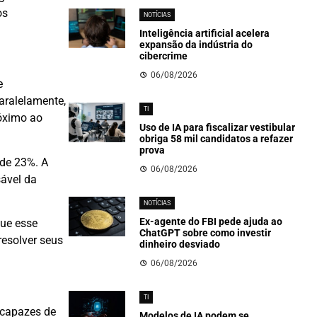
os
NOTÍCIAS
Inteligência artificial acelera
expansão da indústria do
cibercrime
06/08/2026
e
aralelamente,
TI
róximo ao
Uso de IA para fiscalizar vestibular
obriga 58 mil candidatos a refazer
prova
 de 23%. A
06/08/2026
ável da
NOTÍCIAS
Ex-agente do FBI pede ajuda ao
que esse
ChatGPT sobre como investir
esolver seus
dinheiro desviado
06/08/2026
TI
 capazes de
Modelos de IA podem se