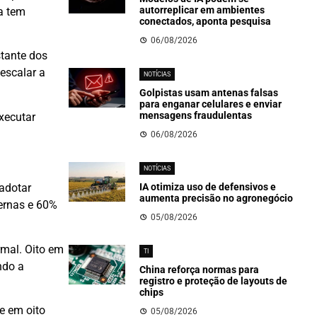
autorreplicar em ambientes
a tem
conectados, aponta pesquisa
06/08/2026
tante dos
escalar a
NOTÍCIAS
Golpistas usam antenas falsas
para enganar celulares e enviar
mensagens fraudulentas
xecutar
06/08/2026
NOTÍCIAS
IA otimiza uso de defensivos e
adotar
aumenta precisão no agronegócio
ternas e 60%
05/08/2026
rmal. Oito em
TI
ndo a
China reforça normas para
registro e proteção de layouts de
chips
e em oito
05/08/2026