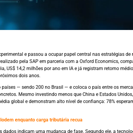
xperimental e passou a ocupar papel central nas estratégias de
”, realizado pela SAP em parceria com a Oxford Economics, comp
a, US$ 14,2 milhões por ano em IA e já registram retorno médi
próximos dois anos.
o países — sendo 200 no Brasil — e coloca o país entre os merc
oncretos. Mesmo investindo menos que China e Estados Unidos
média global e demonstram alto nível de confiança: 78% espera
plodem enquanto carga tributária recua
 os dados indicam uma mudança de fase. Segundo ele, a tecnolo