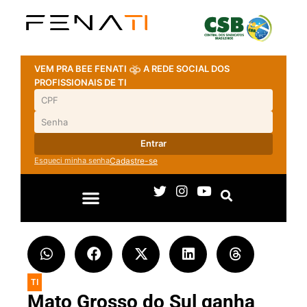
VEM PRA BEE FENATI
A REDE SOCIAL DOS
PROFISSIONAIS DE TI
Entrar
Esqueci minha senha
Cadastre-se
TI
Mato Grosso do Sul ganha