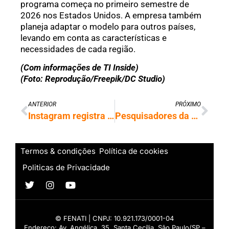
programa começa no primeiro semestre de
2026 nos Estados Unidos. A empresa também
planeja adaptar o modelo para outros países,
levando em conta as características e
necessidades de cada região.
(Com informações de TI Inside)
(Foto: Reprodução/Freepik/DC Studio)
ANTERIOR
PRÓXIMO
Instagram registra falha que disparou e-mails para redefinição de senha
Pesquisadores da USP desenvolvem bateria recarregável de nióbio comparável a modelos comerciais
Termos & condições
Política de cookies
Politicas de Privacidade
© FENATI | CNPJ: 10.921.173/0001-04
Endereço: Av. Angélica, 35, Santa Cecília, São Paulo/SP –