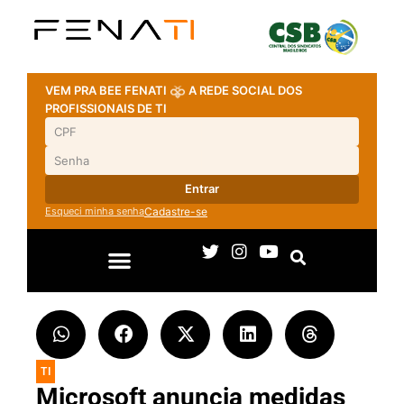
VEM PRA BEE FENATI
A REDE SOCIAL DOS
PROFISSIONAIS DE TI
Entrar
Esqueci minha senha
Cadastre-se
TI
Microsoft anuncia medidas