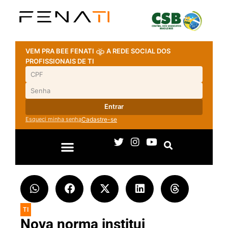
VEM PRA BEE FENATI
A REDE SOCIAL DOS
PROFISSIONAIS DE TI
Entrar
Esqueci minha senha
Cadastre-se
TI
Nova norma institui