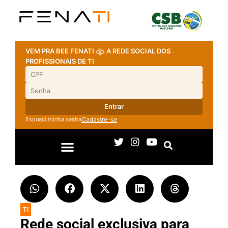
VEM PRA BEE FENATI
A REDE SOCIAL DOS
PROFISSIONAIS DE TI
Entrar
Esqueci minha senha
Cadastre-se
TI
Rede social exclusiva para