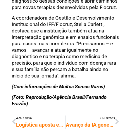
diagnóstico dessas condições e abrir caminhos
para novas terapias desenvolvidas pela Fiocruz.
A coordenadora de Gestão e Desenvolvimento
Institucional do IFF/Fiocruz, Stella Carletti,
destaca que a instituição também atua na
interpretação genômica e em ensaios funcionais
para casos mais complexos. “Precisamos – e
vamos – avançar e atuar igualmente no
diagnóstico e na terapia como medicina de
precisão, para que o indivíduo com doença rara
e sua família não percam a batalha ainda no
início de sua jornada”, afirma.
(Com informações de Muitos Somos Raros)
(Foto: Reprodução/Agência Brasil/Fernando
Frazão)
ANTERIOR
PRÓXIMO
Logística aposta em IA e automação com robôs para remodelar setor no Brasil
Avanço da IA generativa muda lógica do mercado de software corporativo