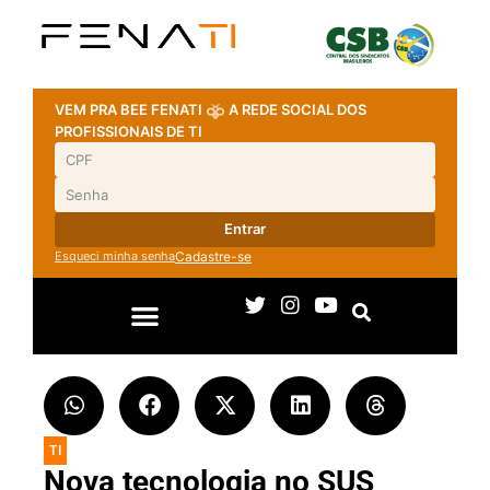
VEM PRA BEE FENATI
A REDE SOCIAL DOS
PROFISSIONAIS DE TI
Entrar
Esqueci minha senha
Cadastre-se
TI
Nova tecnologia no SUS