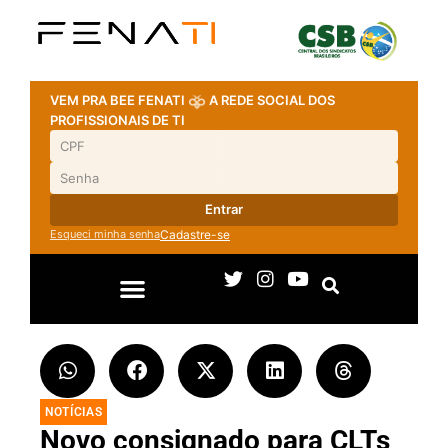
VEM PRA BEE FENATI
A REDE SOCIAL DOS
PROFISSIONAIS DE TI
Entrar
Esqueci minha senha
Cadastre-se
NOTÍCIAS
Novo consignado para CLTs