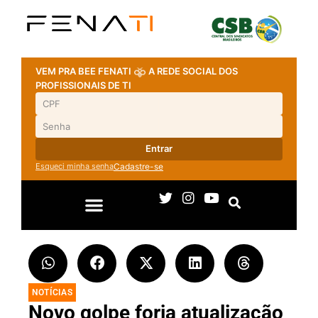
VEM PRA BEE FENATI
A REDE SOCIAL DOS
PROFISSIONAIS DE TI
Entrar
Esqueci minha senha
Cadastre-se
NOTÍCIAS
Novo golpe forja atualização