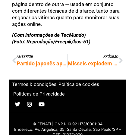
página dentro de outra — usada em conjunto
com diferentes técnicas de disfarce, tanto para
enganar as vítimas quanto para monitorar suas
ações online.
(Com informações de TecMundo)
(Foto: Reprodução/Freepik/kos-51)
ANTERIOR
PRÓXIMO
Partido japonês aposta em IA para liderar após derrota nas urnas
Mísseis explodem no céu da China e acendem dúvidas sobre presença de OVNIs
Termos & condições
Política de cookies
Politicas de Privacidade
© FENATI | CNPJ: 10.921.173/0001-04
Endereço: Av. Angélica, 35, Santa Cecília, São Paulo/SP –
CEP: 01227-000