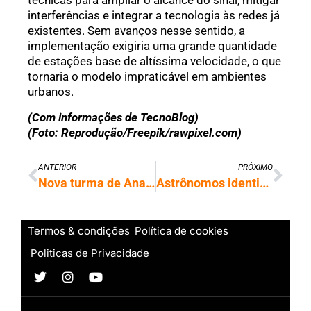
técnicas para ampliar o alcance do sinal, mitigar
interferências e integrar a tecnologia às redes já
existentes. Sem avanços nesse sentido, a
implementação exigiria uma grande quantidade
de estações base de altíssima velocidade, o que
tornaria o modelo impraticável em ambientes
urbanos.
(Com informações de TecnoBlog)
(Foto: Reprodução/Freepik/rawpixel.com)
ANTERIOR
PRÓXIMO
Nova turma de Analistas de TI inicia capacitação para atuar na transformação digital do Estado
Astrônomos identificam planeta próximo à Terra que pode ser habitável
Termos & condições
Política de cookies
Politicas de Privacidade