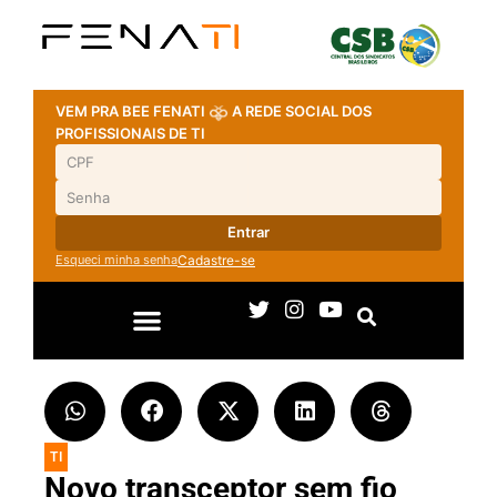
VEM PRA BEE FENATI
A REDE SOCIAL DOS
PROFISSIONAIS DE TI
Entrar
Esqueci minha senha
Cadastre-se
TI
Novo transceptor sem fio