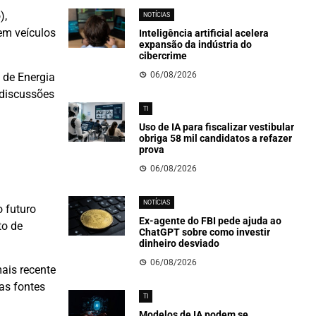
),
NOTÍCIAS
em veículos
Inteligência artificial acelera
expansão da indústria do
cibercrime
06/08/2026
 de Energia
s discussões
TI
Uso de IA para fiscalizar vestibular
obriga 58 mil candidatos a refazer
prova
06/08/2026
NOTÍCIAS
o futuro
Ex-agente do FBI pede ajuda ao
to de
ChatGPT sobre como investir
dinheiro desviado
06/08/2026
ais recente
as fontes
TI
Modelos de IA podem se