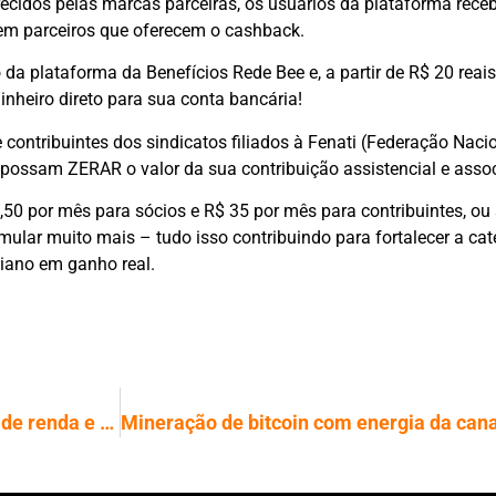
ecidos pelas marcas parceiras, os usuários da plataforma receb
em parceiros que oferecem o cashback.
ro da plataforma da Benefícios Rede Bee e, a partir de R$ 20 re
inheiro direto para sua conta bancária!
e contribuintes dos sindicatos filiados à Fenati (Federação Naci
ossam ZERAR o valor da sua contribuição assistencial e assoc
,50 por mês para sócios e R$ 35 por mês para contribuintes, ou 
mular muito mais – tudo isso contribuindo para fortalecer a cat
iano em ganho real.
Mais de 190 mil famílias têm aumento de renda e deixam o Bolsa Família no Maranhão