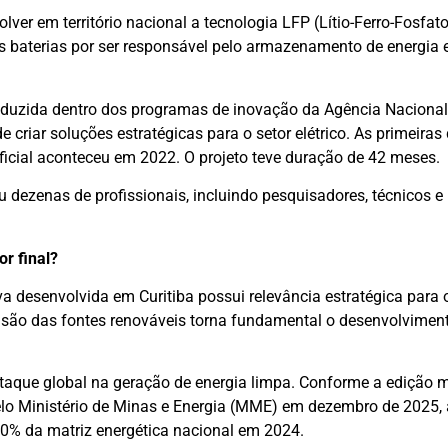
er em território nacional a tecnologia LFP (Lítio-Ferro-Fosfato
 baterias por ser responsável pelo armazenamento de energia 
conduzida dentro dos programas de inovação da Agência Nacional
de criar soluções estratégicas para o setor elétrico. As primeira
icial aconteceu em 2022. O projeto teve duração de 42 meses.
iu dezenas de profissionais, incluindo pesquisadores, técnicos e
r final?
a desenvolvida em Curitiba possui relevância estratégica para 
nsão das fontes renováveis torna fundamental o desenvolvimen
staque global na geração de energia limpa. Conforme a edição m
pelo Ministério de Minas e Energia (MME) em dezembro de 2025, 
% da matriz energética nacional em 2024.