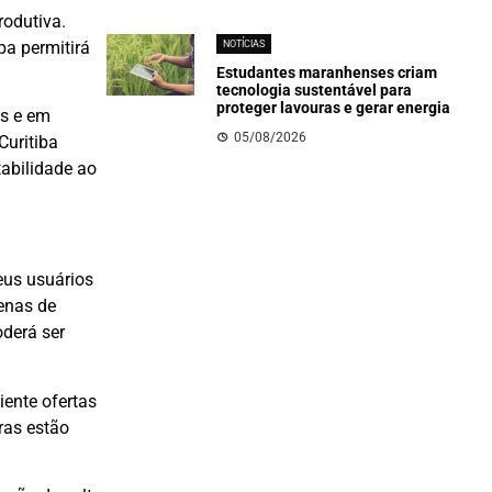
rodutiva.
pa permitirá
NOTÍCIAS
Estudantes maranhenses criam
tecnologia sustentável para
proteger lavouras e gerar energia
os e em
05/08/2026
Curitiba
abilidade ao
eus usuários
enas de
derá ser
ente ofertas
ras estão