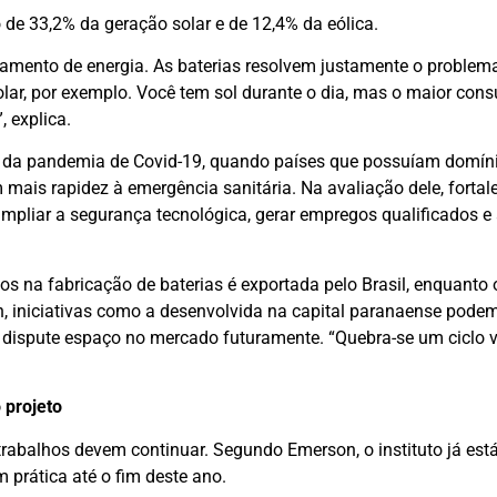
 de 33,2% da geração solar e de 12,4% da eólica.
amento de energia. As baterias resolvem justamente o problem
olar, por exemplo. Você tem sol durante o dia, mas o maior con
, explica.
 da pandemia de Covid-19, quando países que possuíam domíni
mais rapidez à emergência sanitária. Na avaliação dele, fortal
ampliar a segurança tecnológica, gerar empregos qualificados e 
dos na fabricação de baterias é exportada pelo Brasil, enquanto
on, iniciativas como a desenvolvida na capital paranaense podem
 dispute espaço no mercado futuramente. “Quebra-se um ciclo vi
 projeto
rabalhos devem continuar. Segundo Emerson, o instituto já est
prática até o fim deste ano.