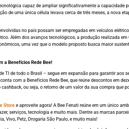
 tecnológica capaz de ampliar significativamente a capacidade p
ação de uma única célula levava cerca de três meses, a nova eta
esenvolvidas no país possam ser empregadas em veículos elétric
ico. Além dos avanços tecnológicos, a produção realizada em 
onômicos, uma vez que o modelo proposto busca maior sustent
om a Benefícios Rede Bee!
 de TI de todo o Brasil – segue em expansão para garantir aos s
 conta com a Benefícios Rede Bee, que reúne descontos em dez
cashback, ou seja, o retorno de um valor da sua compra que po
e Store
e aproveite agora! A Bee Fenati reúne em um único ambi
er, serviços, tecnologia e muito mais. Dentre as marcas parcei
ia, Vivo, Petz, Drogaria São Paulo, e muito mais!