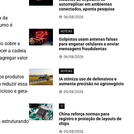
autorreplicar em ambientes
conectados, aponta pesquisa
06/08/2026
a da
sumo é
NOTÍCIAS
Golpistas usam antenas falsas
o sobre a
para enganar celulares e enviar
mensagens fraudulentas
ecer a cadeia
06/08/2026
agregar valor
NOTÍCIAS
 os produtos
IA otimiza uso de defensivos e
 reduzir essa
aumenta precisão no agronegócio
cioso e gera-
05/08/2026
TI
China reforça normas para
registro e proteção de layouts de
á estruturando
chips
05/08/2026