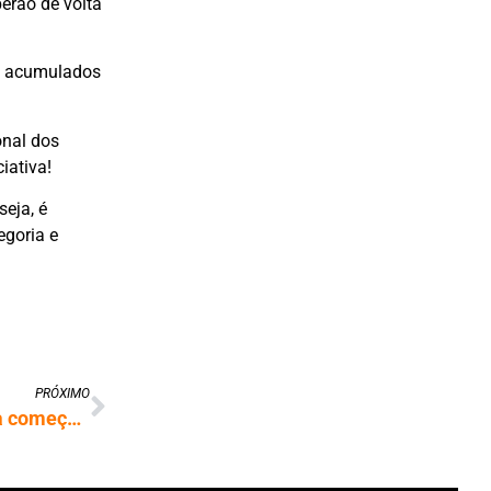
erão de volta
ais acumulados
onal dos
iativa!
seja, é
egoria e
PRÓXIMO
Mineração de bitcoin com energia da cana começa em julho em Mato Grosso do Sul