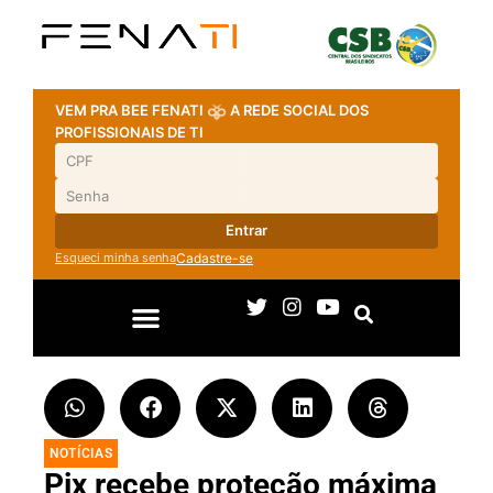
VEM PRA BEE FENATI
A REDE SOCIAL DOS
PROFISSIONAIS DE TI
Entrar
Esqueci minha senha
Cadastre-se
NOTÍCIAS
Pix recebe proteção máxima