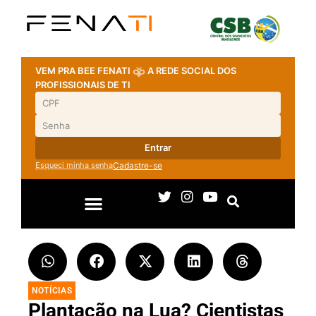
VEM PRA BEE FENATI
A REDE SOCIAL DOS
PROFISSIONAIS DE TI
Entrar
Esqueci minha senha
Cadastre-se
NOTÍCIAS
Plantação na Lua? Cientistas