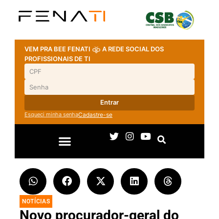
VEM PRA BEE FENATI
A REDE SOCIAL DOS
PROFISSIONAIS DE TI
Entrar
Esqueci minha senha
Cadastre-se
NOTÍCIAS
Novo procurador-geral do