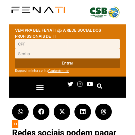
VEM PRA BEE FENATI
A REDE SOCIAL DOS
PROFISSIONAIS DE TI
Entrar
Esqueci minha senha
Cadastre-se
TI
Redes sociais podem pagar