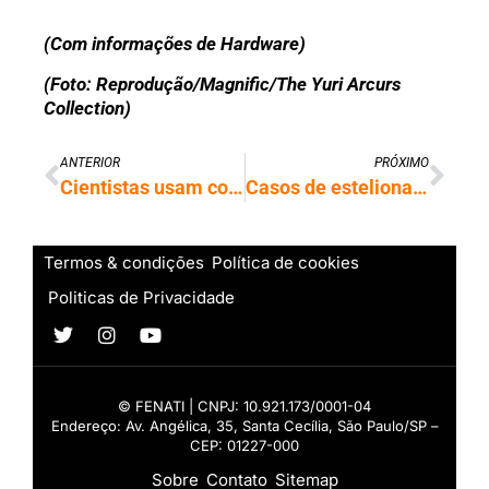
(Com informações de Hardware)
(Foto: Reprodução/Magnific/The Yuri Arcurs
Collection)
ANTERIOR
PRÓXIMO
Cientistas usam computador quântico para processar genoma de vírus
Casos de estelionato mais que dobram desde a popularização da IA
Termos & condições
Política de cookies
Politicas de Privacidade
© FENATI | CNPJ: 10.921.173/0001-04
Endereço: Av. Angélica, 35, Santa Cecília, São Paulo/SP –
CEP: 01227-000
Sobre
Contato
Sitemap