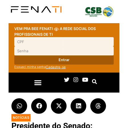
VEM PRA BEE FENATI
A REDE SOCIAL DOS
PROFISSIONAIS DE TI
Entrar
Esqueci minha senha
Cadastre-se
NOTÍCIAS
Presidente do Senado: