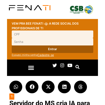
VEM PRA BEE FENATI
A REDE SOCIAL DOS
PROFISSIONAIS DE TI
Entrar
Esqueci minha senha
Cadastre-se
TI
Servidor do MS cria IA para