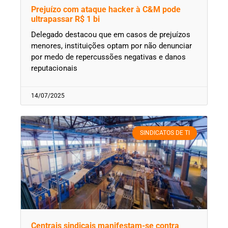
Prejuízo com ataque hacker à C&M pode
ultrapassar R$ 1 bi
Delegado destacou que em casos de prejuízos
menores, instituições optam por não denunciar
por medo de repercussões negativas e danos
reputacionais
14/07/2025
SINDICATOS DE TI
Centrais sindicais manifestam-se contra