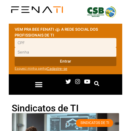
VEM PRA BEE FENATI
A REDE SOCIAL DOS
PROFISSIONAIS DE TI
Entrar
Esqueci minha senha
Cadastre-se
Sindicatos de TI
SINDICATOS DE TI