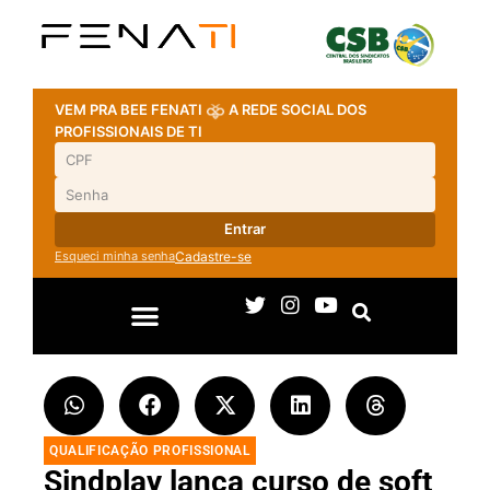
VEM PRA BEE FENATI
A REDE SOCIAL DOS
PROFISSIONAIS DE TI
Entrar
Esqueci minha senha
Cadastre-se
QUALIFICAÇÃO PROFISSIONAL
Sindplay lança curso de soft