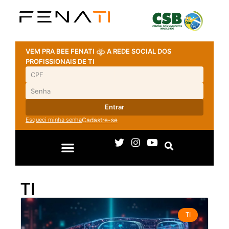
VEM PRA BEE FENATI
A REDE SOCIAL DOS
PROFISSIONAIS DE TI
Entrar
Esqueci minha senha
Cadastre-se
TI
TI