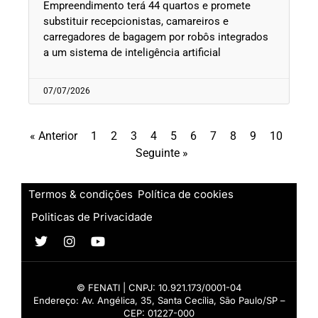
Empreendimento terá 44 quartos e promete
substituir recepcionistas, camareiros e
carregadores de bagagem por robôs integrados
a um sistema de inteligência artificial
07/07/2026
« Anterior
1
2
3
4
5
6
7
8
9
10
Seguinte »
Termos & condições
Política de cookies
Politicas de Privacidade
© FENATI | CNPJ: 10.921.173/0001-04
Endereço: Av. Angélica, 35, Santa Cecília, São Paulo/SP –
CEP: 01227-000