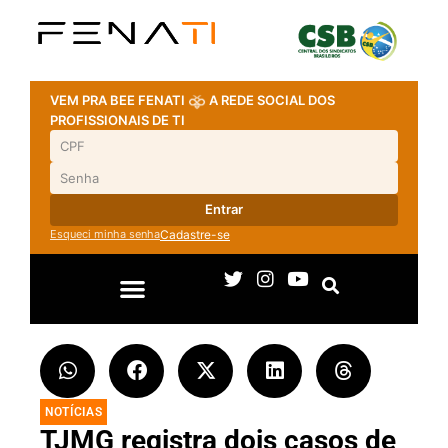
VEM PRA BEE FENATI
A REDE SOCIAL DOS
PROFISSIONAIS DE TI
Entrar
Esqueci minha senha
Cadastre-se
NOTÍCIAS
TJMG registra dois casos de