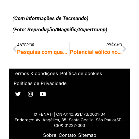
(Com informações de Tecmundo)
(Foto: Reprodução/Magnific/Supertramp)
ANTERIOR
PRÓXIMO
Pesquisa com quase 700 mil pessoas amplia compreensão genética da ansiedade
Potencial eólico no mar pode impulsionar indústria e inovação no Maranhão
Termos & condições
Política de cookies
Politicas de Privacidade
© FENATI | CNPJ: 10.921.173/0001-04
Endereço: Av. Angélica, 35, Santa Cecília, São Paulo/SP –
CEP: 01227-000
Sobre
Contato
Sitemap