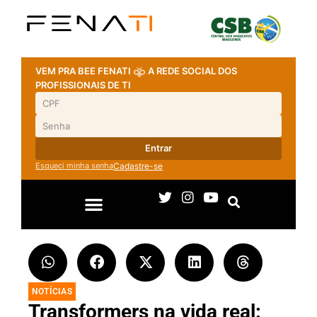
VEM PRA BEE FENATI
A REDE SOCIAL DOS
PROFISSIONAIS DE TI
Entrar
Esqueci minha senha
Cadastre-se
NOTÍCIAS
Transformers na vida real: