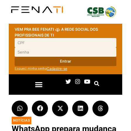
VEM PRA BEE FENATI
A REDE SOCIAL DOS
PROFISSIONAIS DE TI
Entrar
Esqueci minha senha
Cadastre-se
NOTÍCIAS
WhatsApp prepara mudança