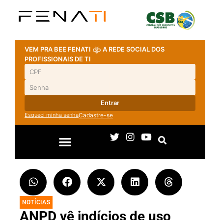
VEM PRA BEE FENATI
A REDE SOCIAL DOS
PROFISSIONAIS DE TI
Entrar
Esqueci minha senha
Cadastre-se
NOTÍCIAS
ANPD vê indícios de uso