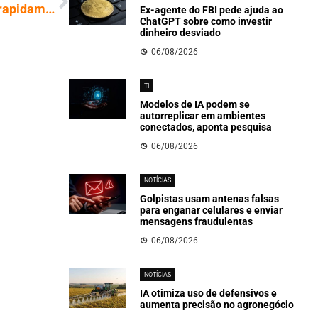
Robô em forma de aranha constrói casas rapidamente e dispensa cimento
Ex-agente do FBI pede ajuda ao
ChatGPT sobre como investir
dinheiro desviado
06/08/2026
TI
Modelos de IA podem se
autorreplicar em ambientes
conectados, aponta pesquisa
06/08/2026
NOTÍCIAS
Golpistas usam antenas falsas
para enganar celulares e enviar
mensagens fraudulentas
06/08/2026
NOTÍCIAS
IA otimiza uso de defensivos e
aumenta precisão no agronegócio