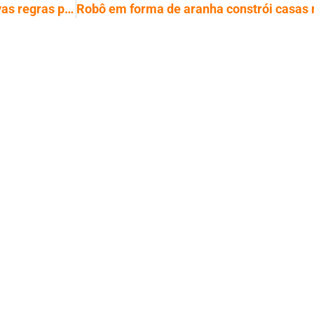
ECA Digital entra em vigor e impõe novas regras para menores na internet