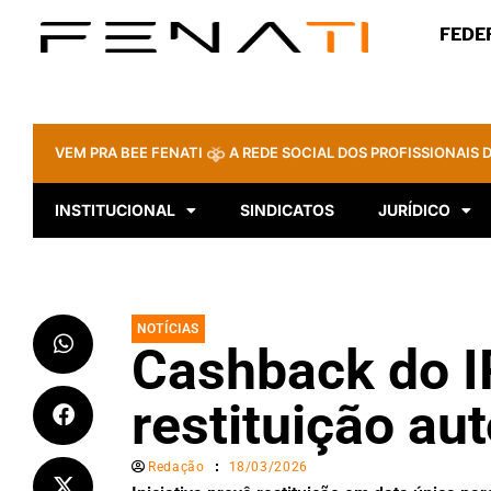
FEDE
VEM PRA BEE FENATI
A REDE SOCIAL DOS PROFISSIONAIS D
INSTITUCIONAL
SINDICATOS
JURÍDICO
NOTÍCIAS
Cashback do I
restituição au
Redação
18/03/2026