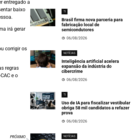
er entregado a
sentar baixo
TI
essoa.
Brasil firma nova parceria para
fabricação local de
a irá gerar
semicondutores
06/08/2026
 corrigir os
NOTÍCIAS
Inteligência artificial acelera
expansão da indústria do
as regras
cibercrime
-CAC e o
06/08/2026
TI
Uso de IA para fiscalizar vestibular
obriga 58 mil candidatos a refazer
prova
06/08/2026
NOTÍCIAS
PRÓXIMO