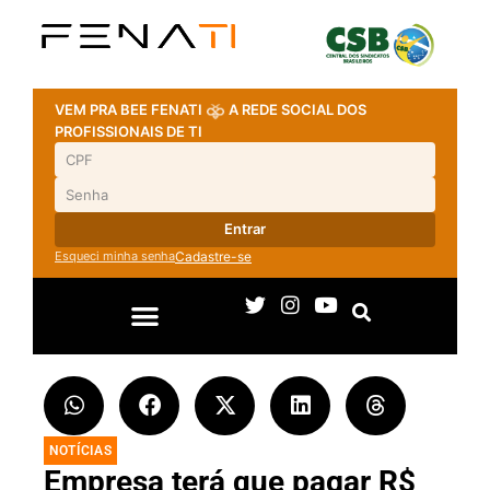
VEM PRA BEE FENATI
A REDE SOCIAL DOS
PROFISSIONAIS DE TI
Entrar
Esqueci minha senha
Cadastre-se
NOTÍCIAS
Empresa terá que pagar R$