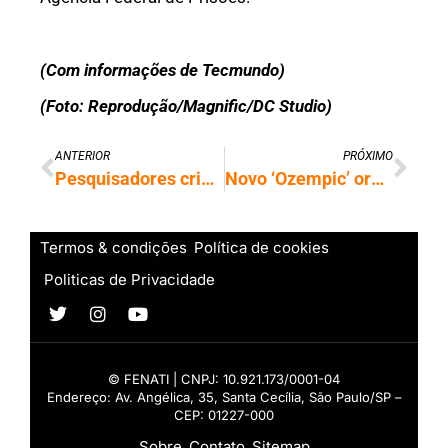
(Com informações de Tecmundo)
(Foto: Reprodução/Magnific/DC Studio)
ANTERIOR
PRÓXIMO
Pesquisadores criam roupa inteligente que monitora pressão arterial
Novo ‘Ozempic’ oral controla compulsão alimentar agindo no cérebro
Termos & condições
Política de cookies
Politicas de Privacidade
© FENATI | CNPJ: 10.921.173/0001-04
Endereço: Av. Angélica, 35, Santa Cecília, São Paulo/SP –
CEP: 01227-000
Sobre
Contato
Sitemap