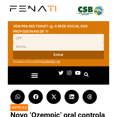
VEM PRA BEE FENATI
A REDE SOCIAL DOS
PROFISSIONAIS DE TI
Entrar
Esqueci minha senha
Cadastre-se
NOTÍCIAS
Novo ‘Ozempic’ oral controla