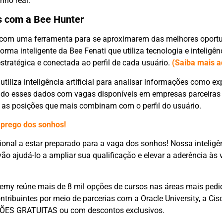
nho real.
s com a Bee Hunter
 com uma ferramenta para se aproximarem das melhores oport
ma inteligente da Bee Fenati que utiliza tecnologia e inteligênci
estratégica e conectada ao perfil de cada usuário.
(Saiba mais a
utiliza inteligência artificial para analisar informações como ex
zando esses dados com vagas disponíveis em empresas parceira
 as posições que mais combinam com o perfil do usuário.
mprego dos sonhos!
sional a estar preparado para a vaga dos sonhos! Nossa inteligê
vão ajudá-lo a ampliar sua qualificação e elevar a aderência às
ademy reúne mais de 8 mil opções de cursos nas áreas mais pedi
tribuintes por meio de parcerias com a Oracle University, a Ci
ÇÕES GRATUITAS ou com descontos exclusivos.