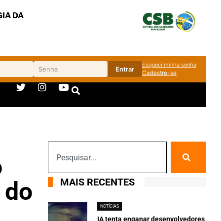
IA DA
Esqueci minha senha
Entrar
Cadastre-se
o
MAIS RECENTES
 do
NOTÍCIAS
IA tenta enganar desenvolvedores