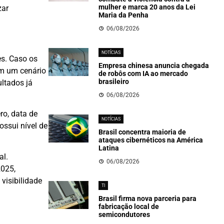
mulher e marca 20 anos da Lei
zar
Maria da Penha
06/08/2026
NOTÍCIAS
es. Caso os
Empresa chinesa anuncia chegada
Em um cenário
de robôs com IA ao mercado
brasileiro
ultados já
06/08/2026
o, data de
NOTÍCIAS
ossui nível de
Brasil concentra maioria de
ataques cibernéticos na América
Latina
al.
06/08/2026
2025,
 visibilidade
TI
Brasil firma nova parceria para
fabricação local de
semicondutores