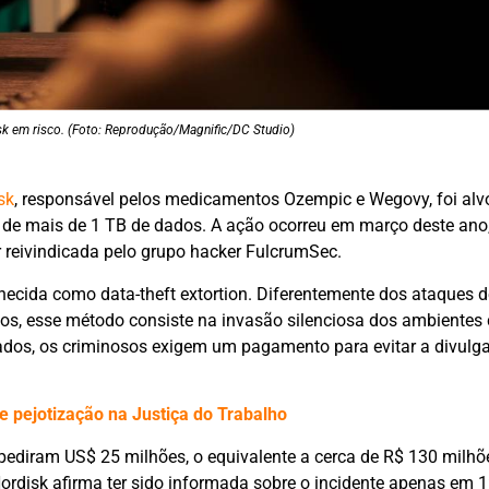
sk em risco. (Foto: Reprodução/Magnific/DC Studio)
sk
, responsável pelos medicamentos Ozempic e Wegovy, foi al
o de mais de 1 TB de dados. A ação ocorreu em março deste an
reivindicada pelo grupo hacker FulcrumSec.
cida como data-theft extortion. Diferentemente dos ataques d
s, esse método consiste na invasão silenciosa dos ambientes 
ados, os criminosos exigem um pagamento para evitar a divulg
e pejotização na Justiça do Trabalho
ediram US$ 25 milhões, o equivalente a cerca de R$ 130 milhõ
rdisk afirma ter sido informada sobre o incidente apenas em 1