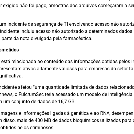
r exigido não foi pago, amostras dos arquivos começaram a se
 um incidente de segurança de TI envolvendo acesso não autor
 incidente incluiu acesso não autorizado a determinados dados
 parte da nota divulgada pela farmacêutica.
rometidos
e está relacionada ao conteúdo das informações obtidas pelos i
representam ativos altamente valiosos para empresas do setor f
ificativa.
incidente afetou “uma quantidade limitada de dados relacionad
news, o FulcrumSec teria acessado um modelo de inteligência ar
m um conjunto de dados de 16,7 GB.
, imagens e informações ligadas à genética e ao RNA, desempe
m disso, mais de 400 MB de dados bioquímicos utilizados para 
o obtidos pelos criminosos.