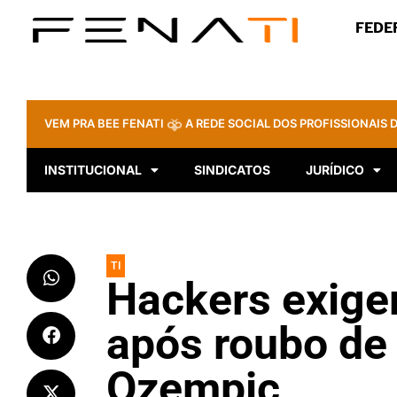
FEDE
VEM PRA BEE FENATI
A REDE SOCIAL DOS PROFISSIONAIS D
INSTITUCIONAL
SINDICATOS
JURÍDICO
TI
Hackers exige
após roubo de 
Ozempic