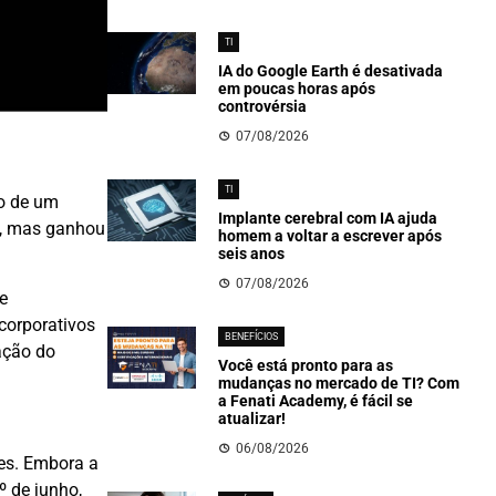
TI
IA do Google Earth é desativada
em poucas horas após
controvérsia
07/08/2026
TI
vo de um
Implante cerebral com IA ajuda
o, mas ganhou
homem a voltar a escrever após
seis anos
07/08/2026
e
corporativos
BENEFÍCIOS
ação do
Você está pronto para as
mudanças no mercado de TI? Com
a Fenati Academy, é fácil se
atualizar!
06/08/2026
es. Embora a
º de junho,