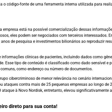
a o código-fonte de uma ferramenta interna utilizada para reali
 a empresa está na possível comercialização dessas informaçõ
osos, eles podem ser negociados com terceiros interessados. 
anos de pesquisa e investimentos bilionários ao reproduzir res
nformações clínicas de pacientes, incluindo dados como gêner
e. Esse tipo de conteúdo é classificado como dado sensível e p
is comuns, como endereço ou número de documentos.
upo cibercriminoso de menor relevância no cenário internacion
zou ataques contra mais de 25 pequenas empresas ao longo de 
O ataque à Novo Nordisk, entretanto, elevou significativamente a
iro direto para sua conta!