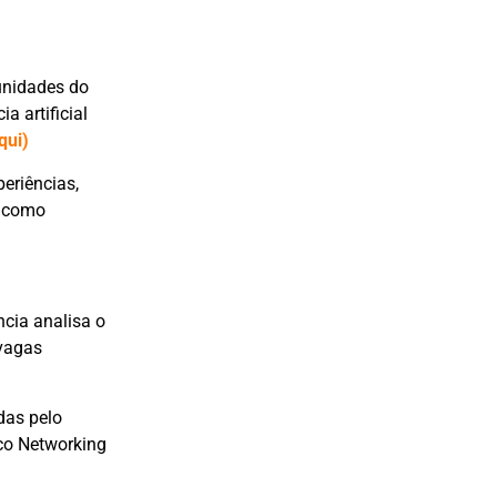
unidades do
a artificial
qui)
periências,
s como
ncia analisa o
 vagas
das pelo
sco Networking