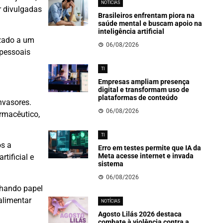
NOTÍCIAS
r divulgadas
Brasileiros enfrentam piora na
saúde mental e buscam apoio na
inteligência artificial
izado a um
06/08/2026
 pessoais
TI
Empresas ampliam presença
digital e transformam uso de
plataformas de conteúdo
nvasores.
06/08/2026
armacêutico,
TI
os a
Erro em testes permite que IA da
Meta acesse internet e invada
tificial e
sistema
06/08/2026
nhando papel
alimentar
NOTÍCIAS
Agosto Lilás 2026 destaca
combate à violência contra a