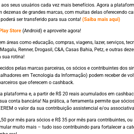
 aos seus usuários cada vez mais benefícios. Agora a platafo
em dezenas de grandes marcas, com muitas delas oferecendo ca
 poderá ser transferido para sua conta!
(Saiba mais aqui)
Play Store
(Android) e aproveite agora!
m áreas como educação, compras, viagens, lazer, serviços, tec
Magalu, Renner, Drogasil, C&A, Casas Bahia, Petz, e outras dez
 sua rotina!
cidos pelas marcas parceiras, os sócios e contribuintes dos si
abalhadores em Tecnologia da Informação) podem receber de vo
parceiros que oferecem o cashback.
 da plataforma e, a partir de R$ 20 reais acumulados em cashbac
 sua conta bancária! Na prática, a ferramenta permite que sócios
 ZEREM o valor da sua contribuição assistencial e/ou associativa
,50 por mês para sócios e R$ 35 por mês para contribuintes, ou 
mular muito mais – tudo isso contribuindo para fortalecer a cat