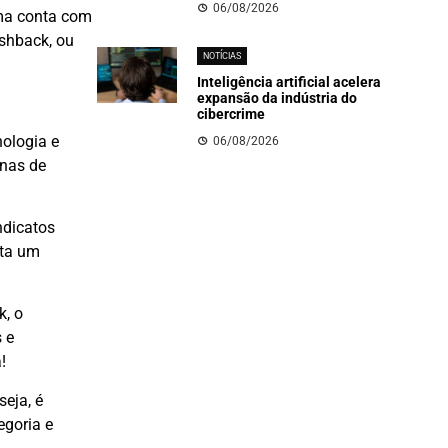
06/08/2026
rma conta com
shback, ou
NOTÍCIAS
Inteligência artificial acelera
expansão da indústria do
cibercrime
nologia e
06/08/2026
enas de
ndicatos
lta um
k, o
 e
!
seja, é
egoria e