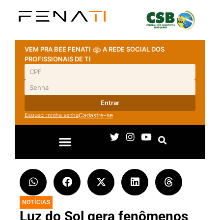
VEM PRA BEE FENATI
A REDE SOCIAL DOS
PROFISSIONAIS DE TI
Entrar
Esqueci minha senha
Cadastre-se
NOTÍCIAS
Luz do Sol gera fenômenos