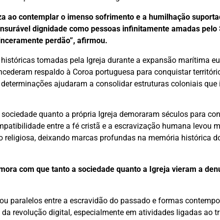
teza ao contemplar o imenso sofrimento e a humilhação suporta
mensurável dignidade como pessoas infinitamente amadas pelo
sinceramente perdão”, afirmou.
istóricas tomadas pela Igreja durante a expansão marítima e
cederam respaldo à Coroa portuguesa para conquistar territóri
s determinações ajudaram a consolidar estruturas coloniais qu
 a sociedade quanto a própria Igreja demoraram séculos para co
patibilidade entre a fé cristã e a escravização humana levou 
ão religiosa, deixando marcas profundas na memória histórica d
ora com que tanto a sociedade quanto a Igreja vieram a den
çou paralelos entre a escravidão do passado e formas contemp
 da revolução digital, especialmente em atividades ligadas ao t