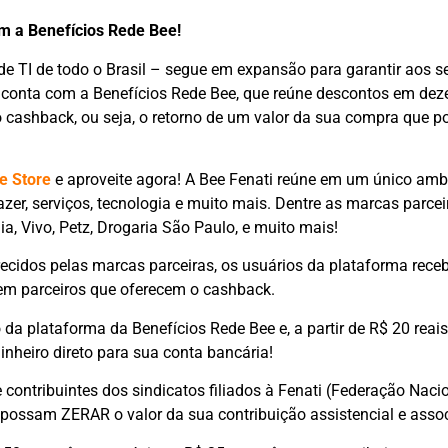
om a Benefícios Rede Bee!
 de TI de todo o Brasil – segue em expansão para garantir aos s
 conta com a Benefícios Rede Bee, que reúne descontos em dez
cashback, ou seja, o retorno de um valor da sua compra que po
e Store
e aproveite agora! A Bee Fenati reúne em um único ambi
er, serviços, tecnologia e muito mais. Dentre as marcas parcei
ia, Vivo, Petz, Drogaria São Paulo, e muito mais!
ecidos pelas marcas parceiras, os usuários da plataforma receb
em parceiros que oferecem o cashback.
ro da plataforma da Benefícios Rede Bee e, a partir de R$ 20 re
inheiro direto para sua conta bancária!
e contribuintes dos sindicatos filiados à Fenati (Federação Naci
ossam ZERAR o valor da sua contribuição assistencial e assoc