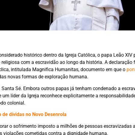
siderado histórico dentro da Igreja Católica, o papa Leão XIV 
 religiosa com a escravidão ao longo da história. A declaração 
íclica, intitulada Magnifica Humanitas, documento em que o
pont
 e das novas formas de exploração humana.
a Santa Sé. Embora outros papas já tenham condenado a escra
 um líder da Igreja reconhece explicitamente a responsabilidade
do colonial.
 de dívidas no Novo Desenrola
gnorar o sofrimento imposto a milhões de pessoas escravizadas 
as violações cometidas contra a dignidade humana.