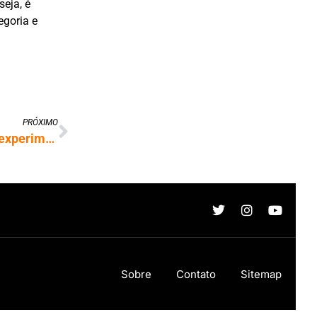
seja, é
egoria e
PRÓXIMO
Luz do Sol gera fenômenos quânticos em experimento inédito
Sobre
Contato
Sitemap