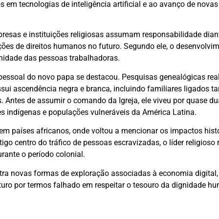
os em tecnologias de inteligência artificial e ao avanço de nova
esas e instituições religiosas assumam responsabilidade dian
ções de direitos humanos no futuro. Segundo ele, o desenvolvi
gnidade das pessoas trabalhadoras.
 pessoal do novo papa se destacou. Pesquisas genealógicas rea
ui ascendência negra e branca, incluindo familiares ligados ta
. Antes de assumir o comando da Igreja, ele viveu por quase d
 indígenas e populações vulneráveis da América Latina.
m países africanos, onde voltou a mencionar os impactos hist
igo centro do tráfico de pessoas escravizadas, o líder religioso
rante o período colonial.
tra novas formas de exploração associadas à economia digital, 
uro por termos falhado em respeitar o tesouro da dignidade h