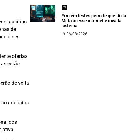
TI
Erro em testes permite que IA da
Meta acesse internet e invada
eus usuários
sistema
enas de
06/08/2026
derá ser
ente ofertas
ras estão
erão de volta
ais acumulados
onal dos
iativa!