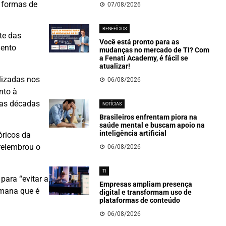
s formas de
07/08/2026
BENEFÍCIOS
te das
Você está pronto para as
mento
mudanças no mercado de TI? Com
a Fenati Academy, é fácil se
atualizar!
lizadas nos
06/08/2026
nto à
uas décadas
NOTÍCIAS
Brasileiros enfrentam piora na
saúde mental e buscam apoio na
inteligência artificial
óricos da
 relembrou o
06/08/2026
TI
para “evitar a
Empresas ampliam presença
umana que é
digital e transformam uso de
plataformas de conteúdo
06/08/2026