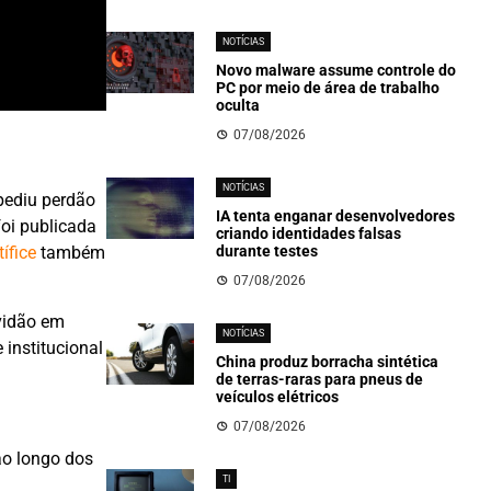
NOTÍCIAS
Novo malware assume controle do
PC por meio de área de trabalho
oculta
07/08/2026
NOTÍCIAS
pediu perdão
IA tenta enganar desenvolvedores
foi publicada
criando identidades falsas
durante testes
ífice
também
07/08/2026
vidão em
NOTÍCIAS
 institucional
China produz borracha sintética
de terras-raras para pneus de
veículos elétricos
07/08/2026
ao longo dos
TI