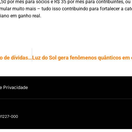
,50 por mês para sócios e R$ 35 por mês para contribuintes, ou 
mular muito mais – tudo isso contribuindo para fortalecer a cat
iano em ganho real.
Governo libera FGTS para renegociação de dívidas no Novo Desenrola
de Privacidade
 01227-000