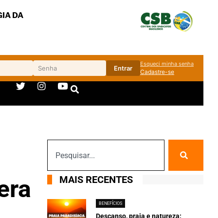
IA DA
Esqueci minha senha
Entrar
Cadastre-se
MAIS RECENTES
era
BENEFÍCIOS
Descanso, praia e natureza: