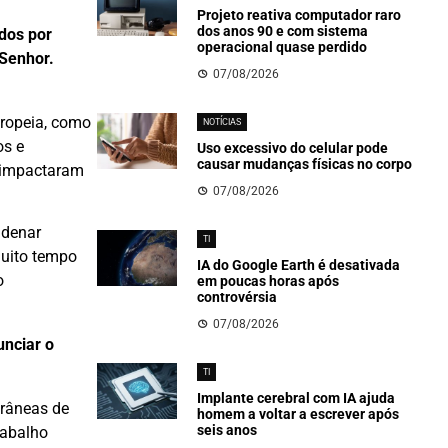
Projeto reativa computador raro
dos anos 90 e com sistema
dos por
operacional quase perdido
 Senhor.
07/08/2026
uropeia, como
NOTÍCIAS
os e
Uso excessivo do celular pode
causar mudanças físicas no corpo
e impactaram
07/08/2026
ndenar
TI
muito tempo
IA do Google Earth é desativada
o
em poucas horas após
controvérsia
07/08/2026
unciar o
TI
Implante cerebral com IA ajuda
orâneas de
homem a voltar a escrever após
seis anos
rabalho