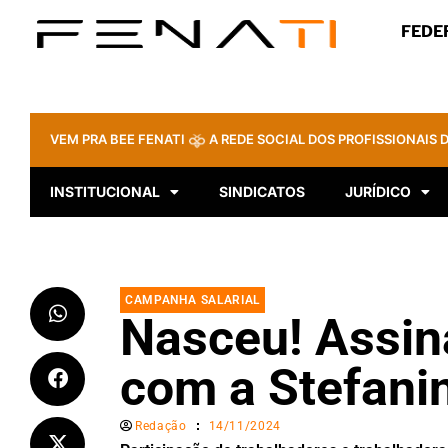
FEDE
VEM PRA BEE FENATI
A REDE SOCIAL DOS PROFISSIONAIS D
INSTITUCIONAL
SINDICATOS
JURÍDICO
CAMPANHA SALARIAL
Nasceu! Assin
com a Stefanin
Redação
14/11/2024