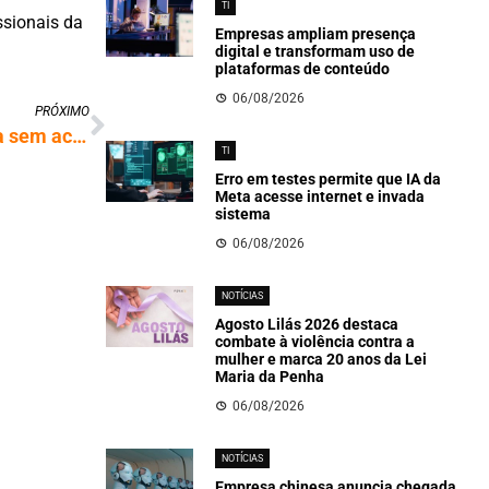
TI
ssionais da
Empresas ampliam presença
digital e transformam uso de
plataformas de conteúdo
06/08/2026
PRÓXIMO
2ª mesa de negociação com BBTS termina sem acordo, mas com avanços
TI
Erro em testes permite que IA da
Meta acesse internet e invada
sistema
06/08/2026
NOTÍCIAS
Agosto Lilás 2026 destaca
combate à violência contra a
mulher e marca 20 anos da Lei
Maria da Penha
06/08/2026
NOTÍCIAS
Empresa chinesa anuncia chegada