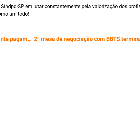
Sindpd-SP em lutar constantemente pela valorização dos profi
como um todo!
ACT 24/25 do Serpro é assinado e garante pagamento retroativo aos trabalhadores