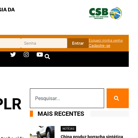
IA DA
Esqueci minha senha
Entrar
Cadastre-se
PLR
MAIS RECENTES
NOTÍCIAS
China produz borracha sintética