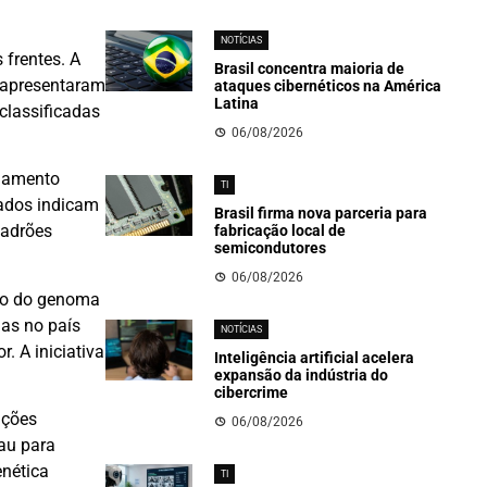
NOTÍCIAS
 frentes. A
Brasil concentra maioria de
s apresentaram
ataques cibernéticos na América
Latina
classificadas
06/08/2026
ciamento
TI
dados indicam
Brasil firma nova parceria para
padrões
fabricação local de
semicondutores
06/08/2026
eto do genoma
as no país
NOTÍCIAS
 A iniciativa
Inteligência artificial acelera
expansão da indústria do
cibercrime
ações
06/08/2026
rau para
enética
TI