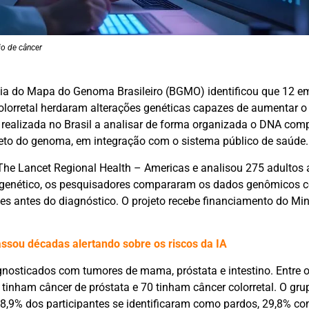
io de câncer
ia do Mapa do Genoma Brasileiro (BGMO) identificou que 12 e
lorretal herdaram alterações genéticas capazes de aumentar o 
 realizada no Brasil a analisar de forma organizada o DNA com
to do genoma, em integração com o sistema público de saúde.
o The Lancet Regional Health – Americas e analisou 275 adultos
 genético, os pesquisadores compararam os dados genômicos 
tes antes do diagnóstico. O projeto recebe financiamento do Min
assou décadas alertando sobre os riscos da IA
gnosticados com tumores de mama, próstata e intestino. Entre 
tinham câncer de próstata e 70 tinham câncer colorretal. O gr
: 58,9% dos participantes se identificaram como pardos, 29,8% c