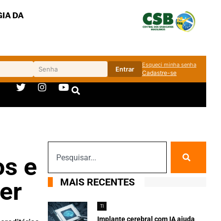
IA DA
Esqueci minha senha
Entrar
Cadastre-se
os e
MAIS RECENTES
cer
TI
Implante cerebral com IA ajuda