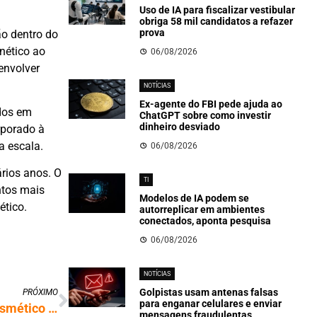
Uso de IA para fiscalizar vestibular
obriga 58 mil candidatos a refazer
prova
o dentro do
nético ao
06/08/2026
envolver
NOTÍCIAS
Ex-agente do FBI pede ajuda ao
ados em
ChatGPT sobre como investir
dinheiro desviado
rporado à
a escala.
06/08/2026
rios anos. O
TI
ntos mais
Modelos de IA podem se
ético.
autorreplicar em ambientes
conectados, aponta pesquisa
06/08/2026
NOTÍCIAS
Golpistas usam antenas falsas
PRÓXIMO
para enganar celulares e enviar
Pesquisadores do Paraná criam sérum cosmético com proteína da seda
mensagens fraudulentas