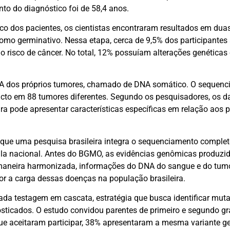
o do diagnóstico foi de 58,4 anos.
ico dos pacientes, os cientistas encontraram resultados em duas
omo germinativo. Nessa etapa, cerca de 9,5% dos participante
isco de câncer. No total, 12% possuíam alterações genéticas 
NA dos próprios tumores, chamado de DNA somático. O sequen
pacto em 88 tumores diferentes. Segundo os pesquisadores, os 
ira pode apresentar características específicas em relação aos 
z que uma pesquisa brasileira integra o sequenciamento compl
ala nacional. Antes do BGMO, as evidências genômicas produzid
aneira harmonizada, informações do DNA do sangue e do tumor.
r a carga dessas doenças na população brasileira.
a testagem em cascata, estratégia que busca identificar mut
osticados. O estudo convidou parentes de primeiro e segundo g
que aceitaram participar, 38% apresentaram a mesma variante g