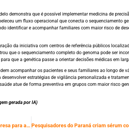
delo demonstra que é possível implementar medicina de precisã
beleceu um fluxo operacional que conecta o sequenciamento ge
ndo identificar e acompanhar familiares com maior risco de des
ração da iniciativa com centros de referência públicos localiz
ostrou que o sequenciamento completo do genoma pode ser inco
 para que a genética passe a orientar decisões médicas em larg
dem acompanhar os pacientes e seus familiares ao longo de vá
a desenvolver estratégias de vigilância personalizada e tratame
 saúde atue de forma preventiva em grupos com maior risco gen
gem gerada por IA)
Governo descarta compensação a empresa para aprovar o fim da escala 6×1