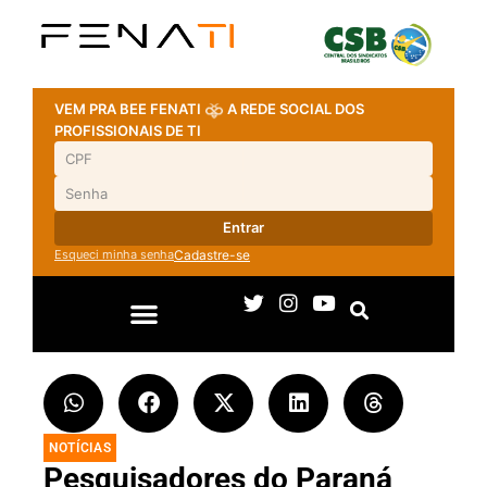
VEM PRA BEE FENATI
A REDE SOCIAL DOS
PROFISSIONAIS DE TI
Entrar
Esqueci minha senha
Cadastre-se
NOTÍCIAS
Pesquisadores do Paraná