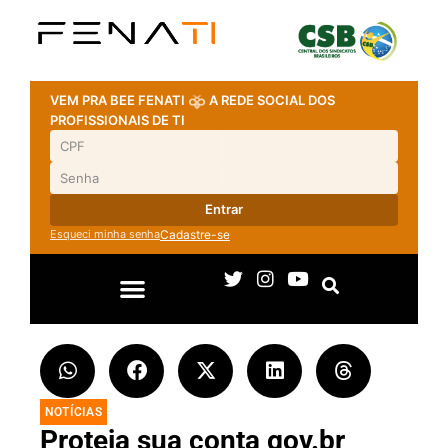
VEM PRA BEE FENATI
A REDE SOCIAL DOS
PROFISSIONAIS DE TI
Entrar
Esqueci minha senha
Cadastre-se
NOTÍCIAS
Proteja sua conta gov.br