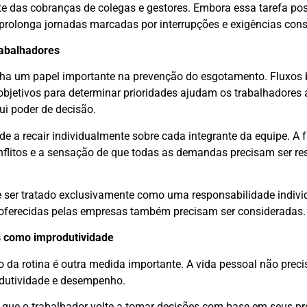
e das cobranças de colegas e gestores. Embora essa tarefa possa
 prolonga jornadas marcadas por interrupções e exigências cons
rabalhadores
a um papel importante na prevenção do esgotamento. Fluxos
s objetivos para determinar prioridades ajudam os trabalhadores 
ui poder de decisão.
e a recair individualmente sobre cada integrante da equipe. A f
onflitos e a sensação de que todas as demandas precisam ser re
e ser tratado exclusivamente como uma responsabilidade indivi
 oferecidas pelas empresas também precisam ser consideradas.
 como improdutividade
da rotina é outra medida importante. A vida pessoal não preci
odutividade e desempenho.
que o trabalhador volte a tomar decisões com base em seus pr