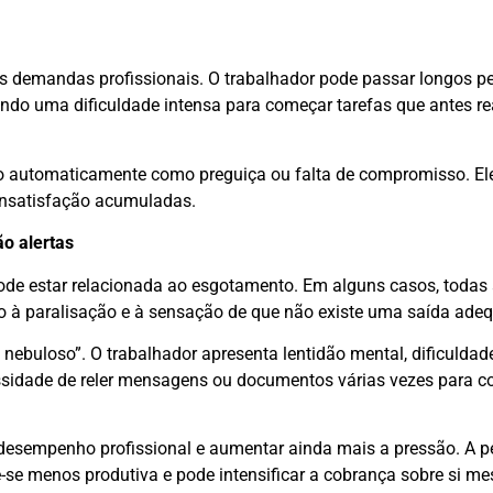
a às demandas profissionais. O trabalhador pode passar longos p
indo uma dificuldade intensa para começar tarefas que antes re
o automaticamente como preguiça ou falta de compromisso. El
insatisfação acumuladas.
o alertas
pode estar relacionada ao esgotamento. Em alguns casos, todas
do à paralisação e à sensação de que não existe uma saída ade
buloso”. O trabalhador apresenta lentidão mental, dificuldad
essidade de reler mensagens ou documentos várias vezes para 
desempenho profissional e aumentar ainda mais a pressão. A 
e-se menos produtiva e pode intensificar a cobrança sobre si m