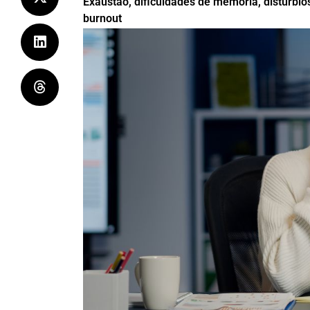
Exaustão, dificuldades de memória, distúrbio
burnout