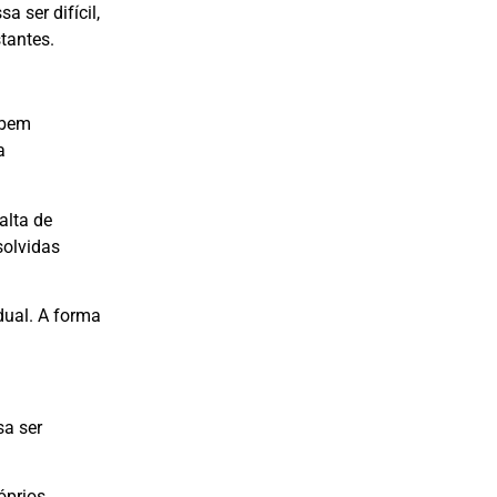
 ser difícil,
tantes.
 bem
a
alta de
solvidas
dual. A forma
sa ser
óprios