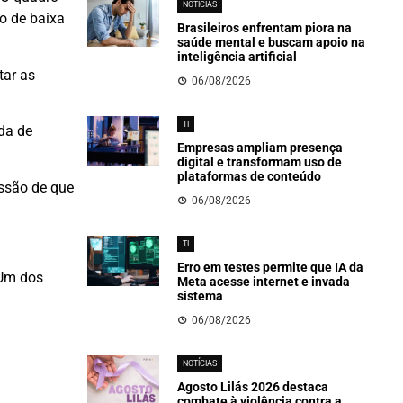
NOTÍCIAS
ão de baixa
Brasileiros enfrentam piora na
saúde mental e buscam apoio na
inteligência artificial
tar as
06/08/2026
TI
rda de
Empresas ampliam presença
digital e transformam uso de
plataformas de conteúdo
essão de que
06/08/2026
TI
Erro em testes permite que IA da
 Um dos
Meta acesse internet e invada
sistema
06/08/2026
NOTÍCIAS
Agosto Lilás 2026 destaca
combate à violência contra a