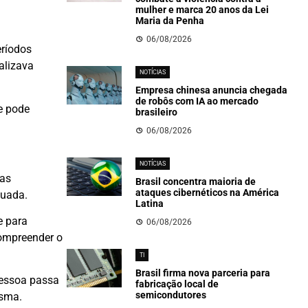
mulher e marca 20 anos da Lei
Maria da Penha
06/08/2026
eríodos
alizava
NOTÍCIAS
Empresa chinesa anuncia chegada
de robôs com IA ao mercado
e pode
brasileiro
06/08/2026
NOTÍCIAS
 as
Brasil concentra maioria de
ataques cibernéticos na América
quada.
Latina
e para
06/08/2026
compreender o
TI
Brasil firma nova parceria para
pessoa passa
fabricação local de
semicondutores
esma.