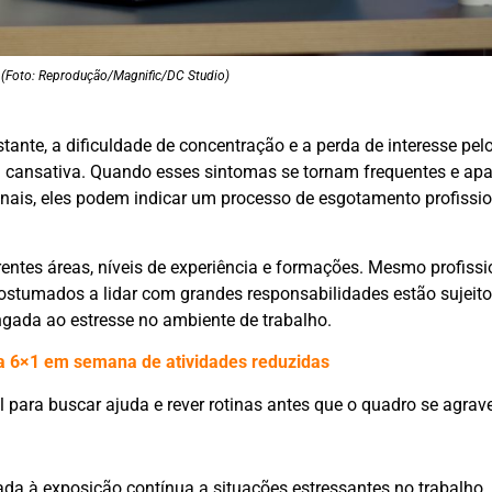
. (Foto: Reprodução/Magnific/DC Studio)
tante, a dificuldade de concentração e a perda de interesse pel
 cansativa. Quando esses sintomas se tornam frequentes e ap
nais, eles podem indicar um processo de esgotamento profissio
rentes áreas, níveis de experiência e formações. Mesmo profissi
ostumados a lidar com grandes responsabilidades estão sujeit
gada ao estresse no ambiente de trabalho.
la 6×1 em semana de atividades reduzidas
 para buscar ajuda e rever rotinas antes que o quadro se agrave
da à exposição contínua a situações estressantes no trabalho.