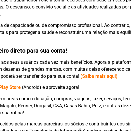
s. O descanso, o convívio social e as atividades realizadas po
.
a de capacidade ou de compromisso profissional. Ao contrário,
tais para proteger a saúde e reconstruir uma relação mais equi
iro direto para sua conta!
 aos seus usuários cada vez mais benefícios. Agora a platafo
em dezenas de grandes marcas, com muitas delas oferecendo ca
 poderá ser transferido para sua conta!
(Saiba mais aqui)
Play Store
(Android) e aproveite agora!
m áreas como educação, compras, viagens, lazer, serviços, tec
Magalu, Renner, Drogasil, C&A, Casas Bahia, Petz, e outras dez
 sua rotina!
cidos pelas marcas parceiras, os sócios e contribuintes dos si
abalhadores em Tecnologia da Informação) podem receber de vo