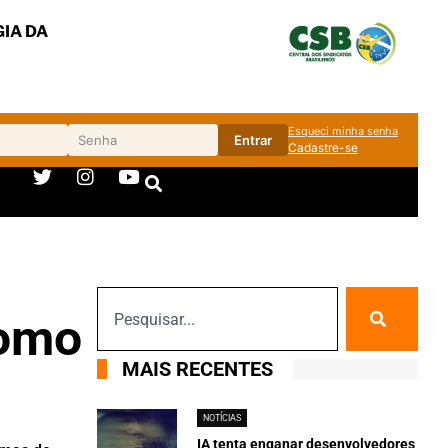
IA DA
Esqueci minha senha
Entrar
Cadastre-se
como
MAIS RECENTES
NOTÍCIAS
IA tenta enganar desenvolvedores