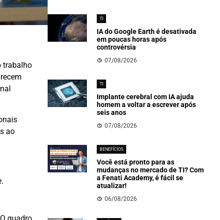
TI
IA do Google Earth é desativada
em poucas horas após
controvérsia
07/08/2026
o trabalho
arecem
TI
nal
Implante cerebral com IA ajuda
homem a voltar a escrever após
seis anos
onais
07/08/2026
os ao
BENEFÍCIOS
Você está pronto para as
mudanças no mercado de TI? Com
a Fenati Academy, é fácil se
.
atualizar!
06/08/2026
 O quadro