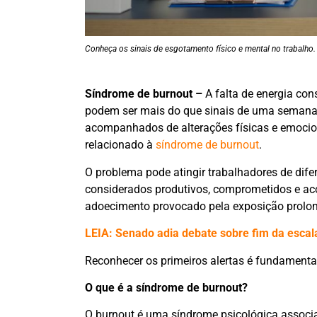
Conheça os sinais de esgotamento físico e mental no trabalho
Síndrome de burnout –
A falta de energia cons
podem ser mais do que sinais de uma semana
acompanhados de alterações físicas e emocio
relacionado à
síndrome de burnout
.
O problema pode atingir trabalhadores de dife
considerados produtivos, comprometidos e ac
adoecimento provocado pela exposição prolon
LEIA: Senado adia debate sobre fim da esca
Reconhecer os primeiros alertas é fundamental
O que é a síndrome de burnout?
O burnout é uma síndrome psicológica associa